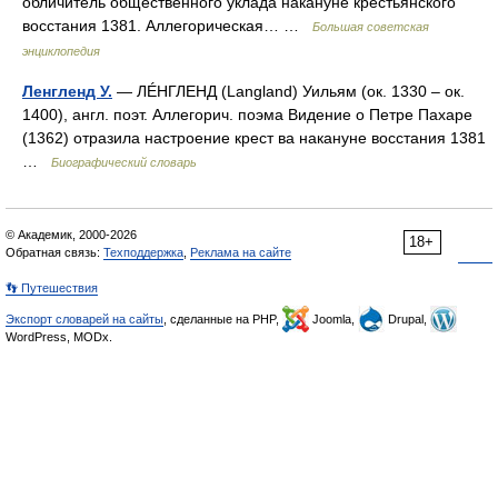
обличитель общественного уклада накануне крестьянского
восстания 1381. Аллегорическая… …
Большая советская
энциклопедия
Ленгленд У.
— ЛÉНГЛЕНД (Langland) Уильям (ок. 1330 – ок.
1400), англ. поэт. Аллегорич. поэма Видение о Петре Пахаре
(1362) отразила настроение крест ва накануне восстания 1381
…
Биографический словарь
© Академик, 2000-2026
18+
Обратная связь:
Техподдержка
,
Реклама на сайте
👣 Путешествия
Экспорт словарей на сайты
, сделанные на PHP,
Joomla,
Drupal,
WordPress, MODx.