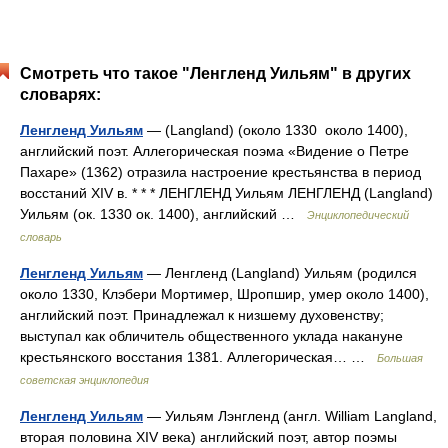
Смотреть что такое "Ленгленд Уильям" в других
словарях:
Ленгленд Уильям
— (Langland) (около 1330 около 1400),
английский поэт. Аллегорическая поэма «Видение о Петре
Пахаре» (1362) отразила настроение крестьянства в период
восстаний XIV в. * * * ЛЕНГЛЕНД Уильям ЛЕНГЛЕНД (Langland)
Уильям (ок. 1330 ок. 1400), английский …
Энциклопедический
словарь
Ленгленд Уильям
— Ленгленд (Langland) Уильям (родился
около 1330, Клэбери Мортимер, Шропшир, умер около 1400),
английский поэт. Принадлежал к низшему духовенству;
выступал как обличитель общественного уклада накануне
крестьянского восстания 1381. Аллегорическая… …
Большая
советская энциклопедия
Ленгленд Уильям
— Уильям Лэнгленд (англ. William Langland,
вторая половина XIV века) английский поэт, автор поэмы