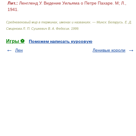
Лит.:
Ленгленд У. Видение Уильяма о Петре Пахаре. М; Л.,
1941.
Средневековый мир в терминах, именах и названиях. — Минск: Беларусь
.
Е. Д.
Смирнова Л. П. Сушкевич В. А. Федосик
.
1999
.
Игры ⚽
Поможем написать курсовую
Лен
Ленивые короли