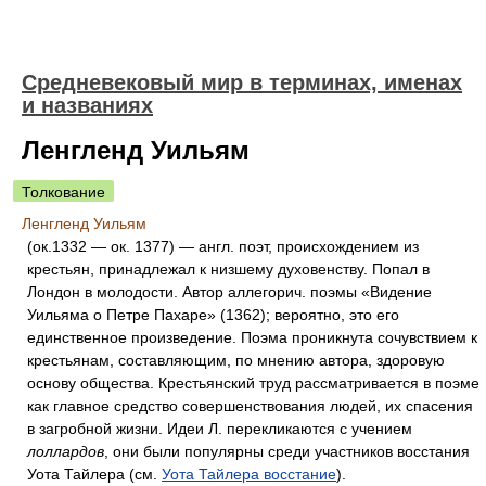
Средневековый мир в терминах, именах
и названиях
Ленгленд Уильям
Толкование
Ленгленд Уильям
(ок.1332 — ок. 1377) — англ. поэт, происхождением из
крестьян, принадлежал к низшему духовенству. Попал в
Лондон в молодости. Автор аллегорич. поэмы «Видение
Уильяма о Петре Пахаре» (1362); вероятно, это его
единственное произведение. Поэма проникнута сочувствием к
крестьянам, составляющим, по мнению автора, здоровую
основу общества. Крестьянский труд рассматривается в поэме
как главное средство совершенствования людей, их спасения
в загробной жизни. Идеи Л. перекликаются с учением
лоллардов
, они были популярны среди участников восстания
Уота Тайлера (см.
Уота Тайлера восстание
).