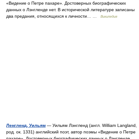
«Видение о Петре пахаре». Достоверных биографических
данных о Лэнгленде нет. В исторической литературе записаны
два предания, относящихся к личности… …
Википедия
Ленгленд, Уильям
— Уильям Лэнгленд (англ. William Langland,
род. ок. 1331) английский поэт, автор поэмы «Видение о Петре
пахаре». Достоверных биографических данных о Лэнгленде