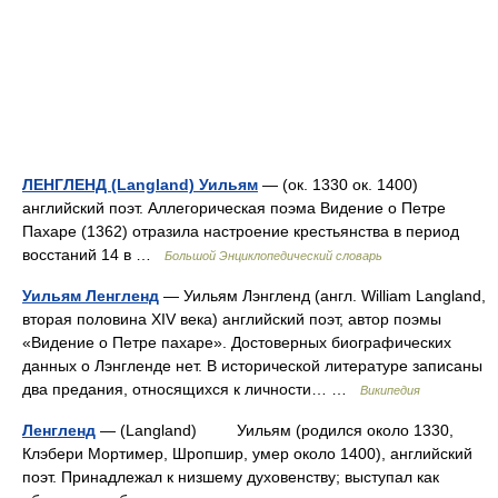
ЛЕНГЛЕНД (Langland) Уильям
— (ок. 1330 ок. 1400)
английский поэт. Аллегорическая поэма Видение о Петре
Пахаре (1362) отразила настроение крестьянства в период
восстаний 14 в …
Большой Энциклопедический словарь
Уильям Ленгленд
— Уильям Лэнгленд (англ. William Langland,
вторая половина XIV века) английский поэт, автор поэмы
«Видение о Петре пахаре». Достоверных биографических
данных о Лэнгленде нет. В исторической литературе записаны
два предания, относящихся к личности… …
Википедия
Ленгленд
— (Langland) Уильям (родился около 1330,
Клэбери Мортимер, Шропшир, умер около 1400), английский
поэт. Принадлежал к низшему духовенству; выступал как